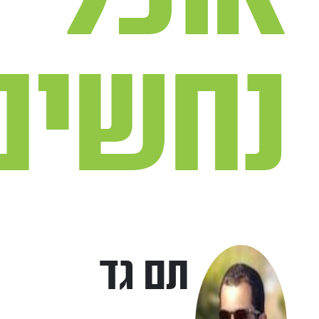
נחשים
תם גד