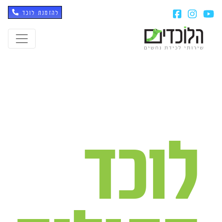
להזמנת לוכד
לוכד