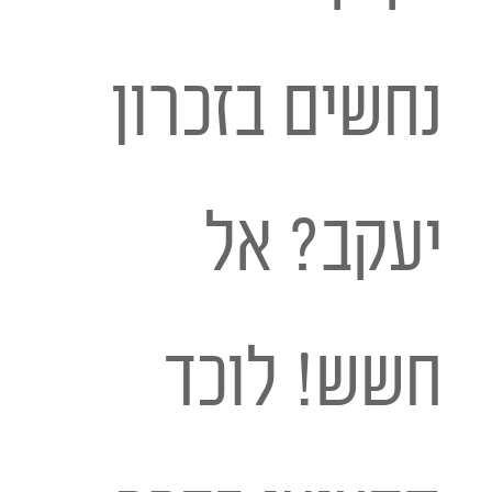
נחשים בזכרון
יעקב? אל
חשש! לוכד