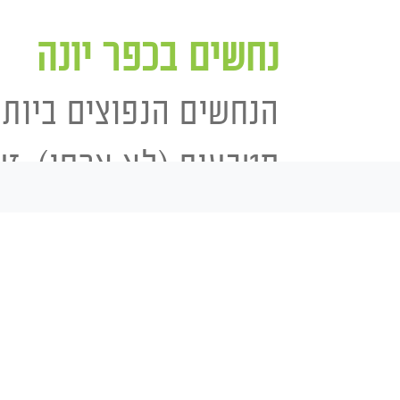
נחשים בכפר יונה
הנחשים הנפוצים ביותר
מטבעות (לא ארסי), זעמ
ישנם מספר מינים נוספ
זיהוי,
WhatsApp
ה