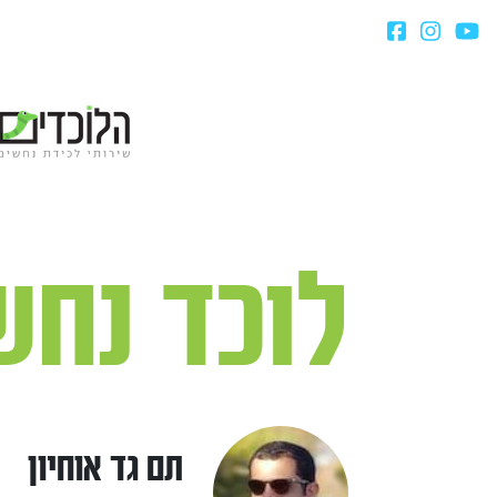
לוכד נחש
תם גד אוחיון