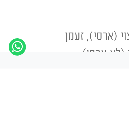
 (ארסי), זעמן
(לא ארסי).
כן בעת מפגש עם נחש
וכדים לייעוץ 03-3810040 ניתן לשלוח תמונה לצורך