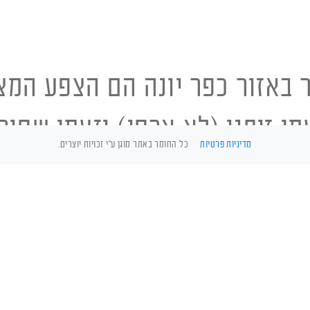
 באזור כפר יונה הם הצפע המצוי
ן זיתני (לא ארסי) וזעמן שחור 
מדיניות פרטיות
כל החומר באתר מוגן ע"י זכויות יוצרים.
ים שחיים בכפר יונה והאזור ול
רצוי לחייג למוקד הל
כונן בסניף השרון 050-5470999.