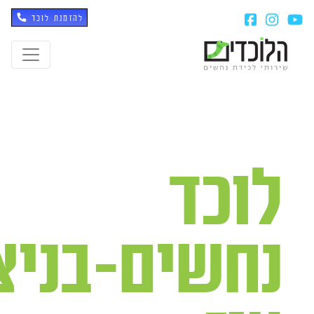
להזמנת לוכד
לוכד
נחשים-בניצ