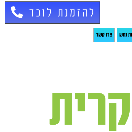
להזמנת לוכד
ת נחש
צרו קשר
קרית