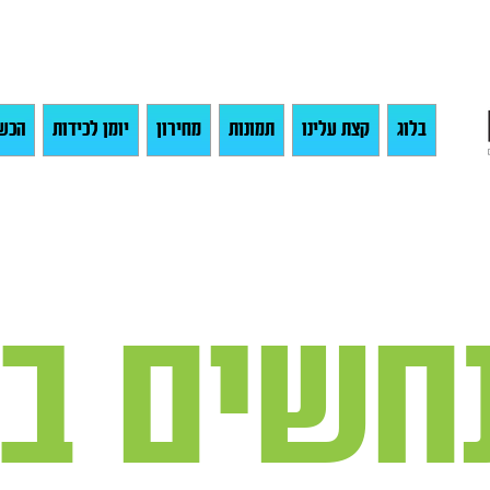
בלוג
קצת עלינו
תמונות
מחירון
יומן לכידות
הכש
נחשים ב