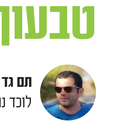
טבעון
תם גד 
לוכד נ