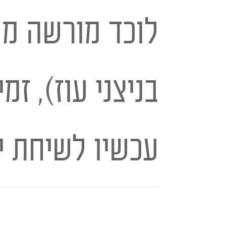
לוכד מורשה מס
עכשיו לשיחת י