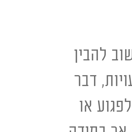
וב להבין
יות, דבר
פגוע או
 אך במידה