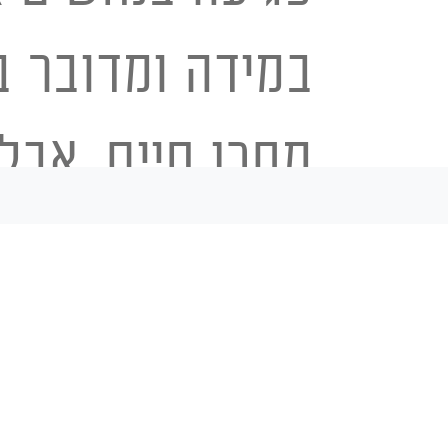
במידה ומדובר ב
מסכן חיים, אבל
יכולים להפוך מ
ששמירה על ההנ
ילכוד את הנחש.