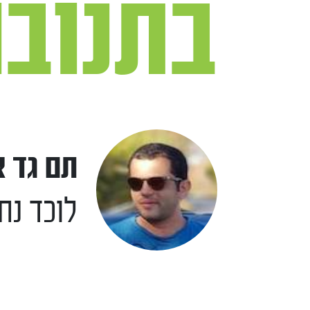
בתנובו
תם גד א
לוכד נח