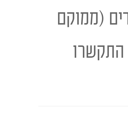
ים (ממוקם
ת ביממה, התקשרו