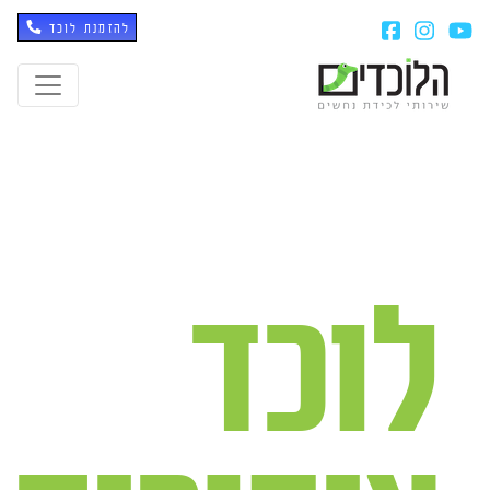
להזמנת לוכד
לוכד