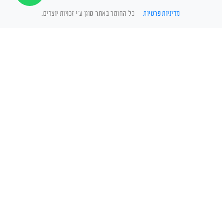
מדיניות פרטיות
כל החומר באתר מוגן ע"י זכויות יוצרים.
מומלץ להימנע
מכך ולהזמין איש
מקצוע מיומן.