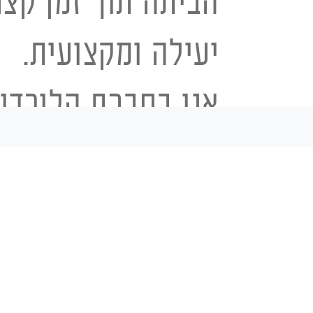
הביתה תוך זמן קצ
יעילה ומקצועית.
אנו בחברת הלוכדי
הגבוהה ביותר. אנו
וותק וניסיון בלכיד
לכידת נחשים – 