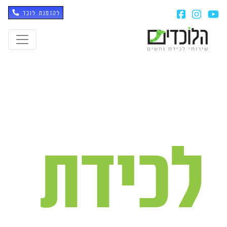
להזמנת לוכד
לכידת