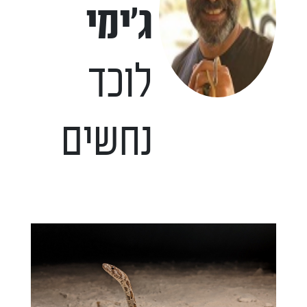
ג'ימי
לוכד
נחשים