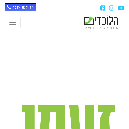
להזמנת לוכד
זעמן