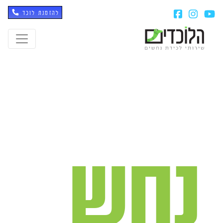
להזמנת לוכד
נחש