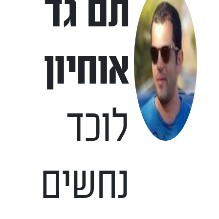
תם גד
אוחיון
לוכד
נחשים