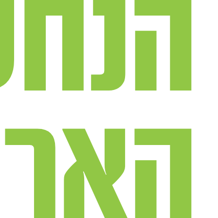
הנחש
הארס